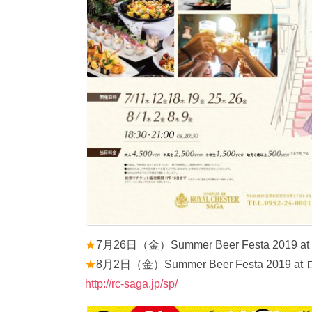
★
7月26日（金）Summer Beer Festa 20
★
8月2日（金）Summer Beer Festa 201
http://rc-saga.jp/sp/