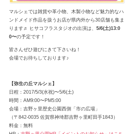
マルシェでは雑貨や革小物、木製小物など魅力的なハ
ンドメイド作品を扱うお店が県内外から30店舗も集ま
ります♬ ヒサコフラスタジオの出演は、
5/6(土)13:0
0〜
の予定です！
皆さんぜひ遊びにきて下さいね！
会場でお待ちしております♪
【弥生の丘マルシェ】
日程：2017/5/3(水祝)〜5/6(土)
時間：AM9:00〜PM5:00
会場：吉野ヶ里歴史公園西側「市の広場」
（〒842-0035 佐賀県神埼郡吉野ヶ里町田手1843）
料金：無料
HP：
吉野ヶ里公園HP「イベントのお知らせ」はこち