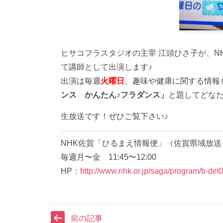
ヒサコフラスタジオの主宰 江頭ひさ子が、NH
て講師として出演します♪
出演は毎週
火曜日
、趣味や健康に関する情報
ンス かんたん♪フラダンス」
と題してどな
生放送です！ぜひご覧下さい♪
NHK佐賀「ひるまえ情報便」（佐賀県域放送
毎週月〜金 11:45〜12:00
HP：
http://www.nhk.or.jp/saga/program/b-det
前の記事